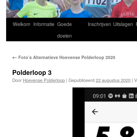
Welkom
Informatie
Goede
Inschrijven
Uitslagen
doelen
←
Foto’s Alternatieve Hoevense Polderloop 2020
Polderloop 3
Door
Hoevense Polderloop
|
Gepubliceerd
22 augustus 2020
|
Vo