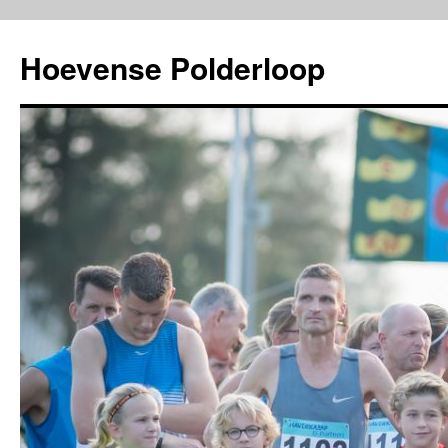
Ga
naar
Hoevense Polderloop
de
inhoud