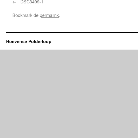
_DSC3499-1
Bookmark de
permalink
.
Hoevense Polderloop