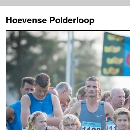
Ga
naar
Hoevense Polderloop
de
inhoud