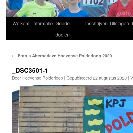
Welkom
Informatie
Goede
Inschrijven
Uitslagen
doelen
←
Foto’s Alternatieve Hoevense Polderloop 2020
_DSC3501-1
Door
Hoevense Polderloop
|
Gepubliceerd
22 augustus 2020
|
Vo