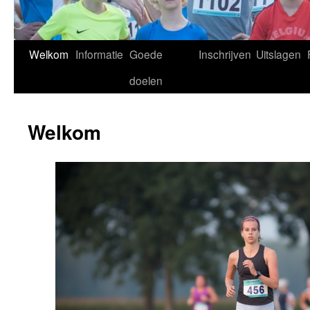
Welkom
Informatie
Goede
Inschrijven
Uitslagen
doelen
Welkom