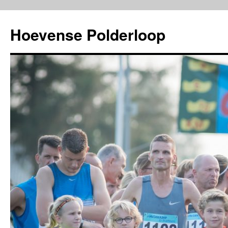
Ga
naar
Hoevense Polderloop
de
inhoud